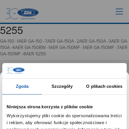
5255
GA-150 -1AER GA-150 -7AER GA-150A -2AER GA-150A -3AER GA-
150A -4AER GA-150BW -1AER GA-150MF -1AER GA-150MF -7AER
GA-150MF -8AER 5255
GRUPA ZIBI
Historia
Zgoda
Szczegóły
O plikach cookies
Misja, wizja i wartości Grupy Zibi
Ważne daty
Kariera
Niniejsza strona korzysta z plików cookie
Zgoda na ciasteczka
Wykorzystujemy pliki cookie do spersonalizowania treści
SZANOWNY UŻYTKOWNIKU,
i reklam, aby oferować funkcje społecznościowe i
PRODUKTY