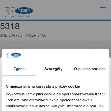
5318
SHE-3047SG -7AUER 5456
GRUPA ZIBI
Historia
Misja, wizja i wartości Grupy Zibi
Zgoda
Szczegóły
O plikach cookies
Ważne daty
Kariera
Zgoda na ciasteczka
Niniejsza strona korzysta z plików cookie
Wykorzystujemy pliki cookie do spersonalizowania treści
PRODUKTY
SZANOWNY UŻYTKOWNIKU,
i reklam, aby oferować funkcje społecznościowe i
SZANOWNA UŻYTKOWNICZKO
analizować ruch w naszej witrynie. Informacje o tym, jak
Zegarki