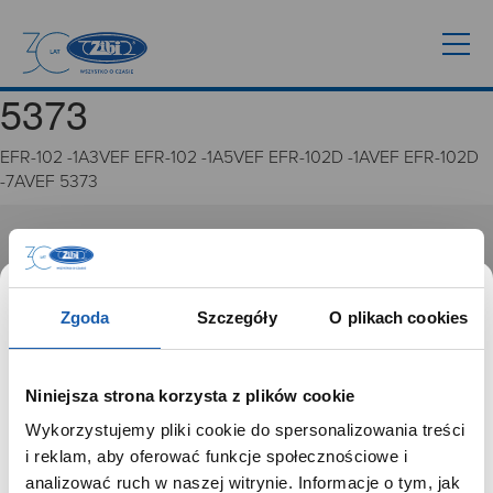
5373
EFR-102 -1A3VEF EFR-102 -1A5VEF EFR-102D -1AVEF EFR-102D
-7AVEF 5373
GRUPA ZIBI
Historia
Zgoda
Szczegóły
O plikach cookies
Misja, wizja i wartości Grupy Zibi
Ważne daty
Kariera
Niniejsza strona korzysta z plików cookie
Zgoda na ciasteczka
Wykorzystujemy pliki cookie do spersonalizowania treści
SZANOWNY UŻYTKOWNIKU,
i reklam, aby oferować funkcje społecznościowe i
PRODUKTY
SZANOWNA UŻYTKOWNICZKO
analizować ruch w naszej witrynie. Informacje o tym, jak