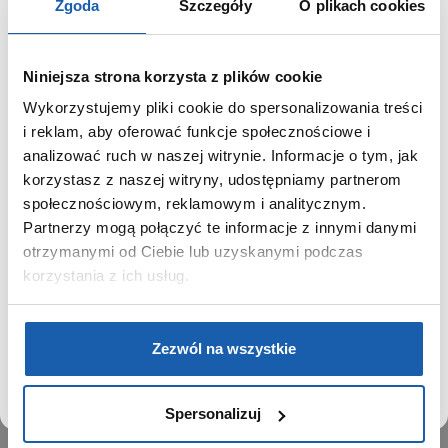
SHE-3806D -7AUER SHE-3806G -9AUER SHE-3806GD -9AUER
Zgoda
Szczegóły
O plikach cookies
SHE-3806GL -2AUER SHE-3806PG -9AUER 1343 5421 5420
5421 5420 5421 5420
Niniejsza strona korzysta z plików cookie
Wykorzystujemy pliki cookie do spersonalizowania treści
GRUPA ZIBI
SZANOWNY UŻYTKOWNIKU,
i reklam, aby oferować funkcje społecznościowe i
SZANOWNA UŻYTKOWNICZKO
analizować ruch w naszej witrynie. Informacje o tym, jak
Historia
korzystasz z naszej witryny, udostępniamy partnerom
Misja, wizja i wartości Grupy Zibi
Używamy plików cookie w celach analitycznych,
społecznościowym, reklamowym i analitycznym.
Ważne daty
statystycznych i marketingowych, w tym aby analizować
Partnerzy mogą połączyć te informacje z innymi danymi
Kariera
ruch w tej witrynie, optymalizować jej działanie oraz
zapamiętywać Twoje preferencje.
otrzymanymi od Ciebie lub uzyskanymi podczas
Zgoda na ciasteczka
korzystania z ich usług.
PRODUKTY
DOWIEDZ SIĘ WIĘCEJ
PRZEJDŹ DO SERWISU
Zegarki
Zezwól na wszystkie
Instrumenty muzyczne
Kalkulatory
Spersonalizuj
SIECI SPRZEDAŻY