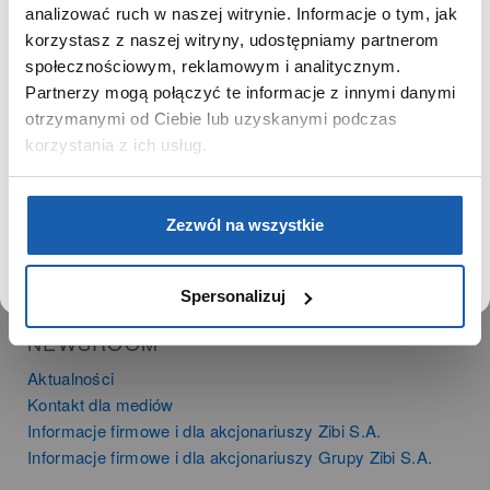
SZANOWNA UŻYTKOWNICZKO
analizować ruch w naszej witrynie. Informacje o tym, jak
PRODUKTY
korzystasz z naszej witryny, udostępniamy partnerom
Używamy plików cookie w celach analitycznych,
Zegarki
społecznościowym, reklamowym i analitycznym.
statystycznych i marketingowych, w tym aby analizować
Instrumenty muzyczne
Partnerzy mogą połączyć te informacje z innymi danymi
ruch w tej witrynie, optymalizować jej działanie oraz
Kalkulatory
zapamiętywać Twoje preferencje.
otrzymanymi od Ciebie lub uzyskanymi podczas
korzystania z ich usług.
SIECI SPRZEDAŻY
Oferta dla firm
DOWIEDZ SIĘ WIĘCEJ
PRZEJDŹ DO SERWISU
Zezwól na wszystkie
Time Trend
Salony muzyczne Riff
Noble Place
Spersonalizuj
NEWSROOM
Aktualności
Kontakt dla mediów
Informacje firmowe i dla akcjonariuszy Zibi S.A.
Informacje firmowe i dla akcjonariuszy Grupy Zibi S.A.