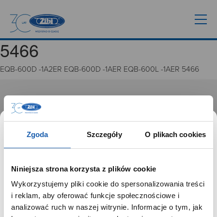
5466
EQB-600D -1A2ER EQB-600D -1AER EQB-600L -1AER 5466
GRUPA ZIBI
Historia
Misja, wizja i wartości Grupy Zibi
Zgoda
Szczegóły
O plikach cookies
Ważne daty
Kariera
Zgoda na ciasteczka
Niniejsza strona korzysta z plików cookie
Wykorzystujemy pliki cookie do spersonalizowania treści
PRODUKTY
SZANOWNY UŻYTKOWNIKU,
i reklam, aby oferować funkcje społecznościowe i
SZANOWNA UŻYTKOWNICZKO
analizować ruch w naszej witrynie. Informacje o tym, jak
Zegarki