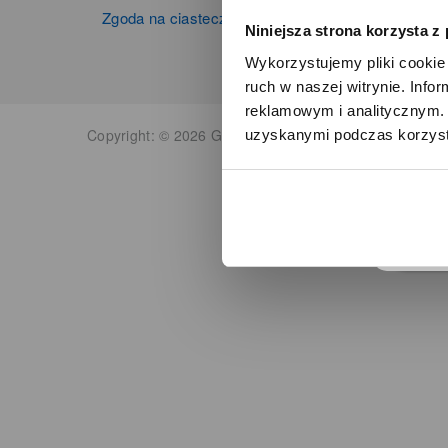
Zgoda na ciasteczka
Niniejsza strona korzysta z
Wykorzystujemy pliki cookie 
ruch w naszej witrynie. Inf
reklamowym i analitycznym. 
Copyright: © 2026 Grupa Zibi S.A. Wszelkie prawa zas
uzyskanymi podczas korzysta
o