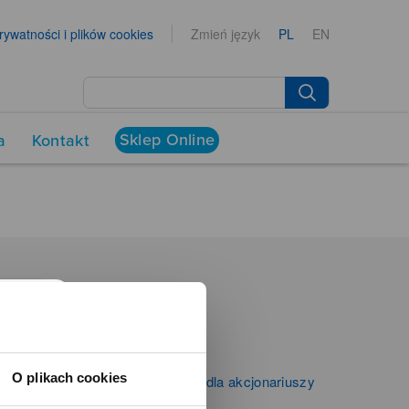
prywatności i plików cookies
Zmień język
PL
EN
Sklep Online
a
Kontakt
NEWSROOM
Aktualności
Kontakt dla mediów
O plikach cookies
Informacje firmowe i dla akcjonariuszy
Zibi S.A.