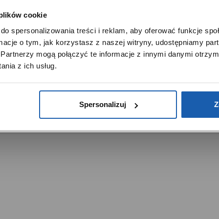
 plików cookie
SZANOWNY UŻYTKOWNIKU,
do spersonalizowania treści i reklam, aby oferować funkcje sp
SZANOWNA UŻYTKOWNICZKO
ormacje o tym, jak korzystasz z naszej witryny, udostępniamy p
Używamy plików cookie w celach analitycznych, statystycznych 
Partnerzy mogą połączyć te informacje z innymi danymi otrzym
marketingowych, w tym aby analizować ruch w tej witrynie,
trzeżone.
nia z ich usług.
ptymalizować jej działanie oraz zapamiętywać Twoje preferencj
DOWIEDZ SIĘ WIĘCEJ
PRZEJDŹ DO SERWISU
Spersonalizuj
Z