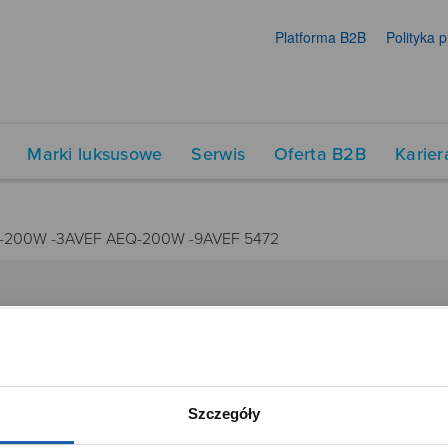
Platforma B2B
Polityka 
Marki luksusowe
Serwis
Oferta B2B
Karier
-200W -3AVEF AEQ-200W -9AVEF 5472
DUKTY
SIECI SPRZEDAŻY
Oferta dla firm
menty muzyczne
Time Trend
Szczegóły
tory
Salony muzyczne Riff
Noble Place