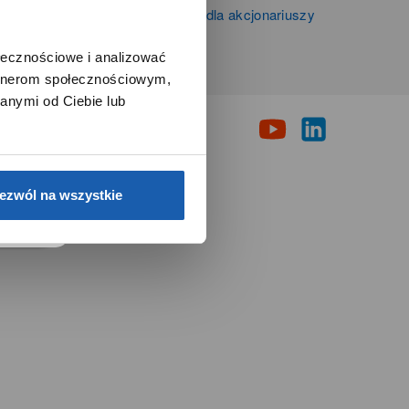
Informacje firmowe i dla akcjonariuszy
Grupy Zibi S.A.
ołecznościowe i analizować
artnerom społecznościowym,
i
anymi od Ciebie lub
e.
ezwól na wszystkie