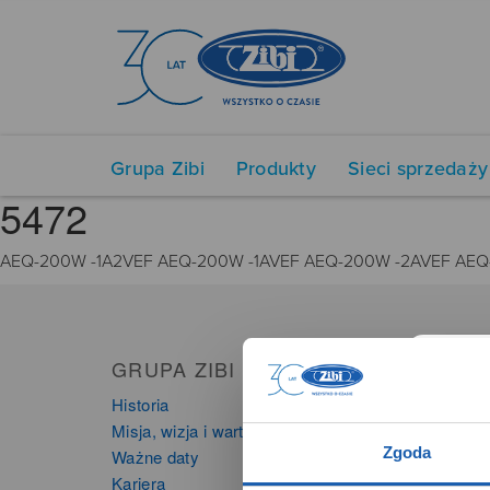
Grupa Zibi
Produkty
Sieci sprzedaży
5472
AEQ-200W -1A2VEF AEQ-200W -1AVEF AEQ-200W -2AVEF AEQ
GRUPA ZIBI
PRO
Historia
Zegarki
Misja, wizja i wartości Grupy Zibi
Instru
Zgoda
Ważne daty
Kalkula
Kariera