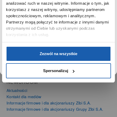
SZANOWNA UŻYTKOWNICZKO
analizować ruch w naszej witrynie. Informacje o tym, jak
PRODUKTY
korzystasz z naszej witryny, udostępniamy partnerom
Używamy plików cookie w celach analitycznych,
Zegarki
społecznościowym, reklamowym i analitycznym.
statystycznych i marketingowych, w tym aby analizować
Instrumenty muzyczne
Partnerzy mogą połączyć te informacje z innymi danymi
ruch w tej witrynie, optymalizować jej działanie oraz
Kalkulatory
zapamiętywać Twoje preferencje.
otrzymanymi od Ciebie lub uzyskanymi podczas
korzystania z ich usług.
SIECI SPRZEDAŻY
Oferta dla firm
DOWIEDZ SIĘ WIĘCEJ
PRZEJDŹ DO SERWISU
Zezwól na wszystkie
Time Trend
Salony muzyczne Riff
Noble Place
Spersonalizuj
NEWSROOM
Aktualności
Kontakt dla mediów
Informacje firmowe i dla akcjonariuszy Zibi S.A.
Informacje firmowe i dla akcjonariuszy Grupy Zibi S.A.