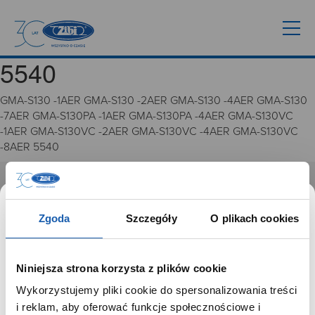
5540
GMA-S130 -1AER GMA-S130 -2AER GMA-S130 -4AER GMA-S130
-7AER GMA-S130PA -1AER GMA-S130PA -4AER GMA-S130VC
-1AER GMA-S130VC -2AER GMA-S130VC -4AER GMA-S130VC
-8AER 5540
GRUPA ZIBI
Zgoda
Szczegóły
O plikach cookies
Historia
Misja, wizja i wartości Grupy Zibi
Ważne daty
Niniejsza strona korzysta z plików cookie
Kariera
Wykorzystujemy pliki cookie do spersonalizowania treści
Zgoda na ciasteczka
SZANOWNY UŻYTKOWNIKU,
i reklam, aby oferować funkcje społecznościowe i