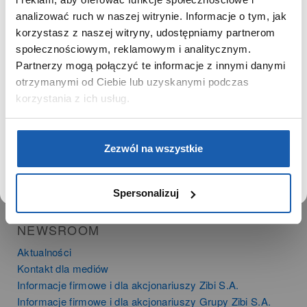
SZANOWNY UŻYTKOWNIKU,
SZANOWNA UŻYTKOWNICZKO
analizować ruch w naszej witrynie. Informacje o tym, jak
PRODUKTY
korzystasz z naszej witryny, udostępniamy partnerom
Używamy plików cookie w celach analitycznych,
społecznościowym, reklamowym i analitycznym.
Zegarki
statystycznych i marketingowych, w tym aby analizować
Partnerzy mogą połączyć te informacje z innymi danymi
Instrumenty muzyczne
ruch w tej witrynie, optymalizować jej działanie oraz
zapamiętywać Twoje preferencje.
otrzymanymi od Ciebie lub uzyskanymi podczas
Kalkulatory
korzystania z ich usług.
SIECI SPRZEDAŻY
DOWIEDZ SIĘ WIĘCEJ
PRZEJDŹ DO SERWISU
Oferta dla firm
Zezwól na wszystkie
Time Trend
Salony muzyczne Riff
Noble Place
Spersonalizuj
NEWSROOM
Aktualności
Kontakt dla mediów
Informacje firmowe i dla akcjonariuszy Zibi S.A.
Informacje firmowe i dla akcjonariuszy Grupy Zibi S.A.