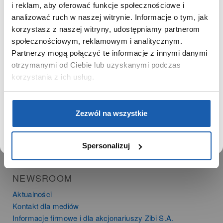
Zgoda na ciasteczka
SZANOWNY UŻYTKOWNIKU,
i reklam, aby oferować funkcje społecznościowe i
SZANOWNA UŻYTKOWNICZKO
analizować ruch w naszej witrynie. Informacje o tym, jak
korzystasz z naszej witryny, udostępniamy partnerom
PRODUKTY
Używamy plików cookie w celach analitycznych,
społecznościowym, reklamowym i analitycznym.
statystycznych i marketingowych, w tym aby analizować
Zegarki
Partnerzy mogą połączyć te informacje z innymi danymi
ruch w tej witrynie, optymalizować jej działanie oraz
Instrumenty muzyczne
zapamiętywać Twoje preferencje.
otrzymanymi od Ciebie lub uzyskanymi podczas
Kalkulatory
korzystania z ich usług.
SIECI SPRZEDAŻY
DOWIEDZ SIĘ WIĘCEJ
PRZEJDŹ DO SERWISU
Zezwól na wszystkie
Oferta dla firm
Time Trend
Salony muzyczne Riff
Spersonalizuj
Noble Place
NEWSROOM
Aktualności
Kontakt dla mediów
Informacje firmowe i dla akcjonariuszy Zibi S.A.