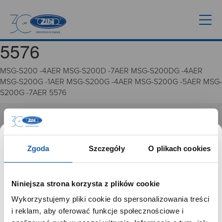
5576
MSG-S200 -4AER MSG-S200D -7AER MSG-S200DG -4AER
MSG-S200G -1AER MSG-S200G -4AER MSG-S200G -5AER MSG-
S200G -7AER 5576
GRUPA ZIBI
Historia
Zgoda
Szczegóły
O plikach cookies
Misja, wizja i wartości Grupy Zibi
Ważne daty
Kariera
Niniejsza strona korzysta z plików cookie
Zgoda na ciasteczka
Wykorzystujemy pliki cookie do spersonalizowania treści
SZANOWNY UŻYTKOWNIKU,
i reklam, aby oferować funkcje społecznościowe i
PRODUKTY