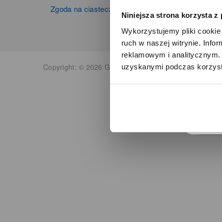
Zgoda na ciasteczka
Niniejsza strona korzysta z
Wykorzystujemy pliki cookie 
ruch w naszej witrynie. Inf
reklamowym i analitycznym. 
Copyright: © 2026 Grupa Zibi S.A. Wszelkie prawa zas
uzyskanymi podczas korzysta
o