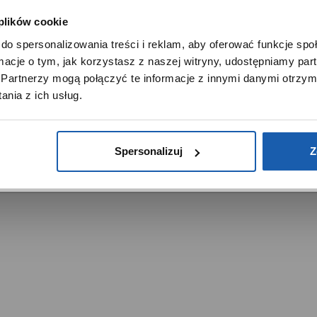
 plików cookie
SZANOWNY UŻYTKOWNIKU,
do spersonalizowania treści i reklam, aby oferować funkcje sp
SZANOWNA UŻYTKOWNICZKO
ormacje o tym, jak korzystasz z naszej witryny, udostępniamy p
Używamy plików cookie w celach analitycznych, statystycznych 
Partnerzy mogą połączyć te informacje z innymi danymi otrzym
marketingowych, w tym aby analizować ruch w tej witrynie,
trzeżone.
nia z ich usług.
ptymalizować jej działanie oraz zapamiętywać Twoje preferencj
DOWIEDZ SIĘ WIĘCEJ
PRZEJDŹ DO SERWISU
Spersonalizuj
Z