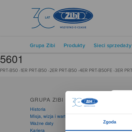
Grupa Zibi
Produkty
Sieci sprzedaży
5601
PRT-B50 -1ER PRT-B50 -2ER PRT-B50 -4ER PRT-B50FE -3ER PRT
GRUPA ZIBI
PRO
Historia
Zegarki
Misja, wizja i wartości Grupy Zibi
Instru
Zgoda
Ważne daty
Kalkula
Kariera