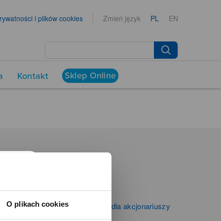
prywatności i plików cookies
Zmień język
PL
EN
Sklep Online
a
Kontakt
NEWSROOM
Aktualności
Kontakt dla mediów
O plikach cookies
Informacje firmowe i dla akcjonariuszy
Zibi S.A.