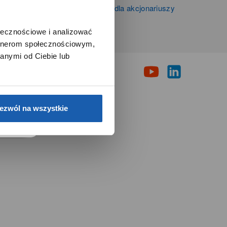
Informacje firmowe i dla akcjonariuszy
Grupy Zibi S.A.
ołecznościowe i analizować
artnerom społecznościowym,
i
anymi od Ciebie lub
e.
ezwól na wszystkie