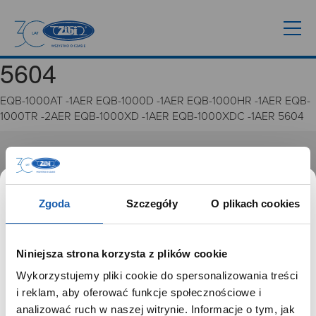
5604
EQB-1000AT -1AER EQB-1000D -1AER EQB-1000HR -1AER EQB-
1000TR -2AER EQB-1000XD -1AER EQB-1000XDC -1AER 5604
GRUPA ZIBI
Historia
Zgoda
Szczegóły
O plikach cookies
Misja, wizja i wartości Grupy Zibi
Ważne daty
Kariera
Niniejsza strona korzysta z plików cookie
Zgoda na ciasteczka
Wykorzystujemy pliki cookie do spersonalizowania treści
SZANOWNY UŻYTKOWNIKU,
i reklam, aby oferować funkcje społecznościowe i
PRODUKTY
SZANOWNA UŻYTKOWNICZKO
analizować ruch w naszej witrynie. Informacje o tym, jak