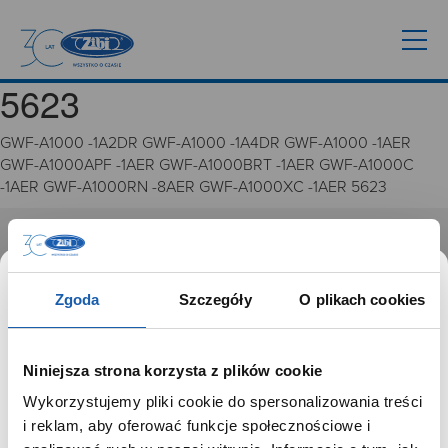
5623
GWF-A1000 -1A2DR GWF-A1000 -1A4DR GWF-A1000 -1AER
GWF-A1000APF -1AER GWF-A1000BRT -1AER GWF-A1000C
-1AER GWF-A1000RN -8AER GWF-A1000XC -1AER 5623
GRUPA ZIBI
Historia
Zgoda
Szczegóły
O plikach cookies
Misja, wizja i wartości Grupy Zibi
Ważne daty
Kariera
Niniejsza strona korzysta z plików cookie
Zgoda na ciasteczka
Wykorzystujemy pliki cookie do spersonalizowania treści
SZANOWNY UŻYTKOWNIKU,
i reklam, aby oferować funkcje społecznościowe i
PRODUKTY