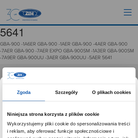
5641
GBA-900 -1A6ER GBA-900 -1AER GBA-900 -4AER GBA-900
-7AER GBA-900 -7AER EXPO GBA-900SM -1A3ER GBA-900SM
-7A9ER GBA-900UU -3AER GBA-900UU -5AER 5641
GRUPA ZIBI
Historia
Zgoda
Szczegóły
O plikach cookies
Misja, wizja i wartości Grupy Zibi
Ważne daty
Kariera
Niniejsza strona korzysta z plików cookie
Zgoda na ciasteczka
Wykorzystujemy pliki cookie do spersonalizowania treści
SZANOWNY UŻYTKOWNIKU,
i reklam, aby oferować funkcje społecznościowe i
PRODUKTY