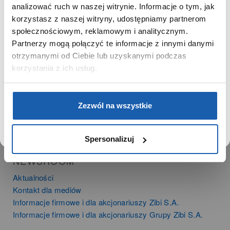
SZANOWNA UŻYTKOWNICZKO
analizować ruch w naszej witrynie. Informacje o tym, jak
PRODUKTY
korzystasz z naszej witryny, udostępniamy partnerom
Używamy plików cookie w celach analitycznych,
Zegarki
społecznościowym, reklamowym i analitycznym.
statystycznych i marketingowych, w tym aby analizować
Instrumenty muzyczne
Partnerzy mogą połączyć te informacje z innymi danymi
ruch w tej witrynie, optymalizować jej działanie oraz
Kalkulatory
zapamiętywać Twoje preferencje.
otrzymanymi od Ciebie lub uzyskanymi podczas
korzystania z ich usług.
SIECI SPRZEDAŻY
Oferta dla firm
DOWIEDZ SIĘ WIĘCEJ
PRZEJDŹ DO SERWISU
Zezwól na wszystkie
Time Trend
Salony muzyczne Riff
Noble Place
Spersonalizuj
NEWSROOM
Aktualności
Kontakt dla mediów
Informacje firmowe i dla akcjonariuszy Zibi S.A.
Informacje firmowe i dla akcjonariuszy Grupy Zibi S.A.