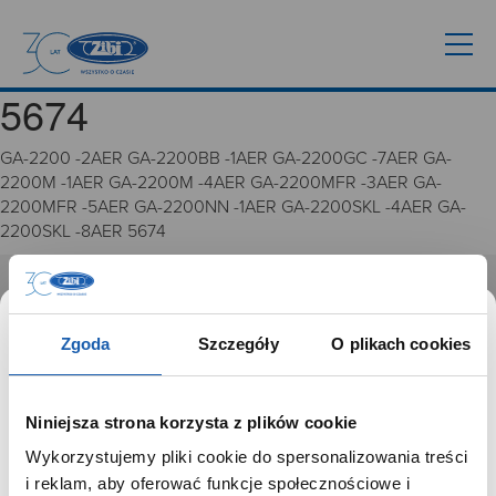
5674
GA-2200 -2AER GA-2200BB -1AER GA-2200GC -7AER GA-
2200M -1AER GA-2200M -4AER GA-2200MFR -3AER GA-
2200MFR -5AER GA-2200NN -1AER GA-2200SKL -4AER GA-
2200SKL -8AER 5674
GRUPA ZIBI
Zgoda
Szczegóły
O plikach cookies
Historia
Misja, wizja i wartości Grupy Zibi
Ważne daty
Niniejsza strona korzysta z plików cookie
Kariera
Wykorzystujemy pliki cookie do spersonalizowania treści
Zgoda na ciasteczka
SZANOWNY UŻYTKOWNIKU,
i reklam, aby oferować funkcje społecznościowe i