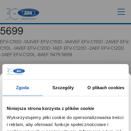
5699
EFV-C110D -1A3VEF EFV-C110D -1A4VEF EFV-C110D -2AVEF EFV-
C110L -1AVEF EFV-C120D -1AEF EFV-C120D -2AEF EFV-C120D
-3AEF EFV-C120L -8AEF 5479 5699
GRUPA ZIBI
Historia
Zgoda
Szczegóły
O plikach cookies
Misja, wizja i wartości Grupy Zibi
Ważne daty
Kariera
Niniejsza strona korzysta z plików cookie
Zgoda na ciasteczka
Wykorzystujemy pliki cookie do spersonalizowania treści
SZANOWNY UŻYTKOWNIKU,
i reklam, aby oferować funkcje społecznościowe i
PRODUKTY