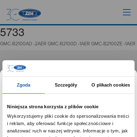
5733
GMC-B2100AD -2AER GMC-B2100D -1AER GMC-B2100ZE -1AER
GRUPA ZIBI
Historia
Misja, wizja i wartości Grupy Zibi
Zgoda
Szczegóły
O plikach cookies
Ważne daty
Kariera
Zgoda na ciasteczka
Niniejsza strona korzysta z plików cookie
Wykorzystujemy pliki cookie do spersonalizowania treści
PRODUKTY
SZANOWNY UŻYTKOWNIKU,
i reklam, aby oferować funkcje społecznościowe i
SZANOWNA UŻYTKOWNICZKO
analizować ruch w naszej witrynie. Informacje o tym, jak
Zegarki