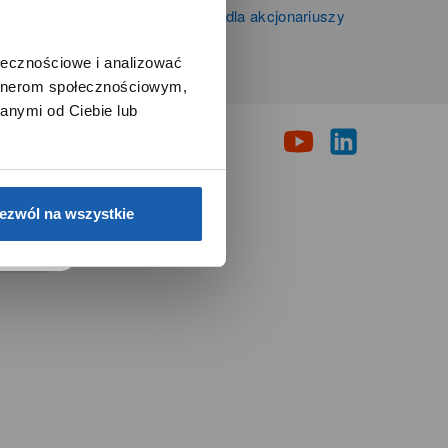
Informacje firmowe i dla akcjonariuszy
Grupy Zibi S.A.
ołecznościowe i analizować
artnerom społecznościowym,
i
anymi od Ciebie lub
e.
ezwól na wszystkie