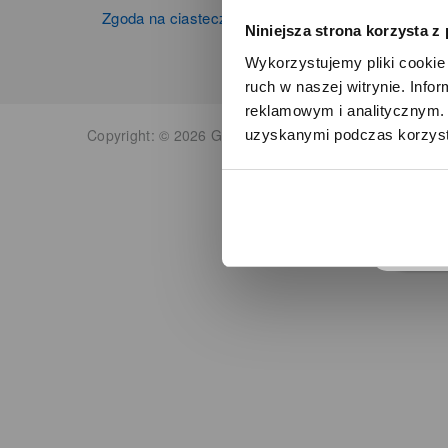
Zgoda na ciasteczka
Niniejsza strona korzysta z
Wykorzystujemy pliki cookie 
ruch w naszej witrynie. Inf
reklamowym i analitycznym. 
Copyright: © 2026 Grupa Zibi S.A. Wszelkie prawa zas
uzyskanymi podczas korzysta
o