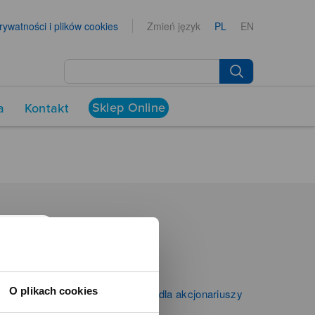
prywatności i plików cookies
Zmień język
PL
EN
Sklep Online
a
Kontakt
NEWSROOM
Aktualności
Kontakt dla mediów
O plikach cookies
Informacje firmowe i dla akcjonariuszy
Zibi S.A.