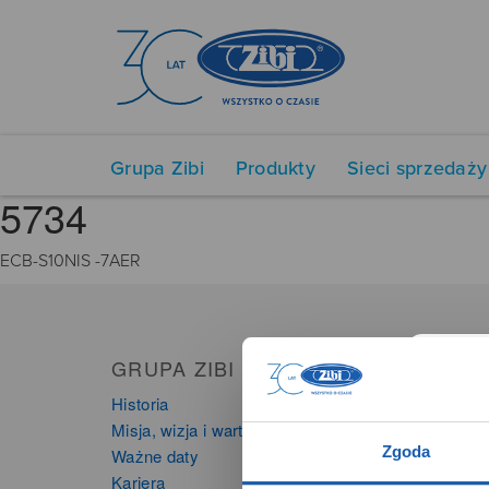
Grupa Zibi
Produkty
Sieci sprzedaży
5734
ECB-S10NIS -7AER
GRUPA ZIBI
PRO
Historia
Zegarki
Misja, wizja i wartości Grupy Zibi
Instru
Zgoda
Ważne daty
Kalkula
Kariera