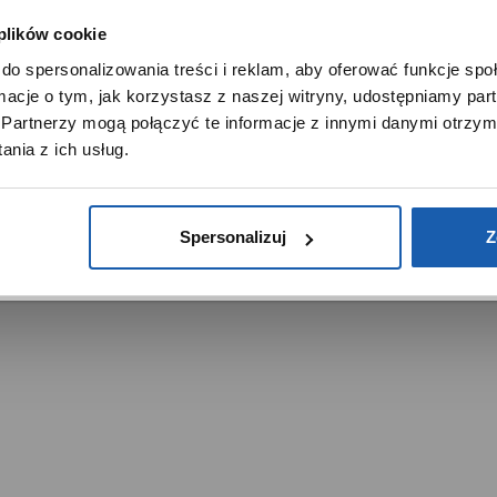
 plików cookie
SZANOWNY UŻYTKOWNIKU,
do spersonalizowania treści i reklam, aby oferować funkcje sp
SZANOWNA UŻYTKOWNICZKO
ormacje o tym, jak korzystasz z naszej witryny, udostępniamy p
Używamy plików cookie w celach analitycznych, statystycznych 
Partnerzy mogą połączyć te informacje z innymi danymi otrzym
marketingowych, w tym aby analizować ruch w tej witrynie,
trzeżone.
nia z ich usług.
ptymalizować jej działanie oraz zapamiętywać Twoje preferencj
DOWIEDZ SIĘ WIĘCEJ
PRZEJDŹ DO SERWISU
Spersonalizuj
Z