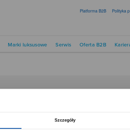
Platforma B2B
Polityka 
Marki luksusowe
Serwis
Oferta B2B
Karier
DUKTY
SIECI SPRZEDAŻY
Oferta dla firm
menty muzyczne
Time Trend
Szczegóły
tory
Salony muzyczne Riff
Noble Place