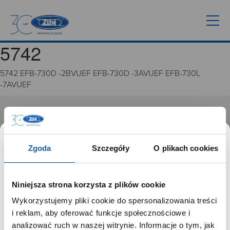
5742
5742 EFB-730D -2BVUEF EFB-730D -3AVUEF EFB-730L
-7AVUEF
GRUPA ZIBI
Historia
Zgoda
Szczegóły
O plikach cookies
Misja, wizja i wartości Grupy Zibi
Ważne daty
Kariera
Niniejsza strona korzysta z plików cookie
Zgoda na ciasteczka
Wykorzystujemy pliki cookie do spersonalizowania treści
SZANOWNY UŻYTKOWNIKU,
i reklam, aby oferować funkcje społecznościowe i
PRODUKTY
SZANOWNA UŻYTKOWNICZKO
analizować ruch w naszej witrynie. Informacje o tym, jak