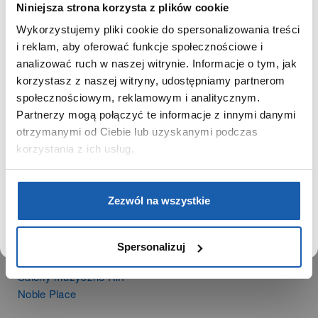
Niniejsza strona korzysta z plików cookie
Historia
Wykorzystujemy pliki cookie do spersonalizowania treści
Misja, wizja i wartości Grupy Zibi
SZANOWNY UŻYTKOWNIKU,
i reklam, aby oferować funkcje społecznościowe i
Ważne daty
SZANOWNA UŻYTKOWNICZKO
analizować ruch w naszej witrynie. Informacje o tym, jak
Kariera
korzystasz z naszej witryny, udostępniamy partnerom
Zgoda na ciasteczka
Używamy plików cookie w celach analitycznych,
społecznościowym, reklamowym i analitycznym.
statystycznych i marketingowych, w tym aby analizować
Partnerzy mogą połączyć te informacje z innymi danymi
ruch w tej witrynie, optymalizować jej działanie oraz
PRODUKTY
zapamiętywać Twoje preferencje.
otrzymanymi od Ciebie lub uzyskanymi podczas
Zegarki
korzystania z ich usług.
Instrumenty muzyczne
Kalkulatory
DOWIEDZ SIĘ WIĘCEJ
PRZEJDŹ DO SERWISU
Zezwól na wszystkie
SIECI SPRZEDAŻY
Oferta dla firm
Spersonalizuj
Time Trend
Salony muzyczne Riff
Noble Place