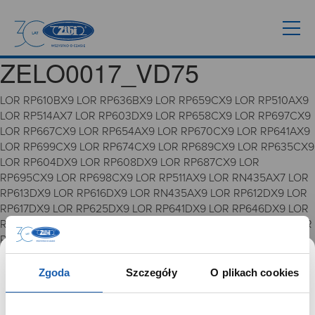
ZELO0017_VD75
LOR RP610BX9 LOR RP636BX9 LOR RP659CX9 LOR RP510AX9
LOR RP514AX7 LOR RP603DX9 LOR RP658CX9 LOR RP697CX9
LOR RP667CX9 LOR RP654AX9 LOR RP670CX9 LOR RP641AX9
LOR RP699CX9 LOR RP674CX9 LOR RP689CX9 LOR RP635CX9
LOR RP604DX9 LOR RP608DX9 LOR RP687CX9 LOR
RP695CX9 LOR RP698CX9 LOR RP511AX9 LOR RN435AX7 LOR
RP613DX9 LOR RP616DX9 LOR RN435AX9 LOR RP612DX9 LOR
RP617DX9 LOR RP625DX9 LOR RP641DX9 LOR RP646DX9 LOR
RP648DX9 LOR R3A39AX9 LOR RZ501AX9 LOR RZ503AX9 LOR
RZ505AX9 LOR RZ507AX9 LOR RZ508AX9 LOR RZ509AX9
VD75
Zgoda
Szczegóły
O plikach cookies
GRUPA ZIBI