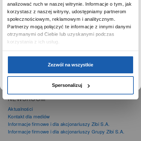
SZANOWNA UŻYTKOWNICZKO
analizować ruch w naszej witrynie. Informacje o tym, jak
PRODUKTY
korzystasz z naszej witryny, udostępniamy partnerom
Używamy plików cookie w celach analitycznych,
Zegarki
społecznościowym, reklamowym i analitycznym.
statystycznych i marketingowych, w tym aby analizować
Instrumenty muzyczne
Partnerzy mogą połączyć te informacje z innymi danymi
ruch w tej witrynie, optymalizować jej działanie oraz
Kalkulatory
zapamiętywać Twoje preferencje.
otrzymanymi od Ciebie lub uzyskanymi podczas
korzystania z ich usług.
SIECI SPRZEDAŻY
Oferta dla firm
DOWIEDZ SIĘ WIĘCEJ
PRZEJDŹ DO SERWISU
Zezwól na wszystkie
Time Trend
Salony muzyczne Riff
Noble Place
Spersonalizuj
NEWSROOM
Aktualności
Kontakt dla mediów
Informacje firmowe i dla akcjonariuszy Zibi S.A.
Informacje firmowe i dla akcjonariuszy Grupy Zibi S.A.