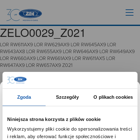
ZELO0029_Z021
LOR RW611AX9 LOR RW629AX9 LOR RW645AX9 LOR
RW643AX8 LOR RW655AX9 LOR RW646AX9 LOR RW649AX9
LOR RW660AX9 LOR RW661AX9 LOR RW611AX5 LOR
RW647AX9 LOR RW657AX9 Z021
GRUPA ZIBI
Zgoda
Szczegóły
O plikach cookies
Historia
Misja, wizja i wartości Grupy Zibi
Ważne daty
Niniejsza strona korzysta z plików cookie
Kariera
Wykorzystujemy pliki cookie do spersonalizowania treści
Zgoda na ciasteczka
SZANOWNY UŻYTKOWNIKU,
i reklam, aby oferować funkcje społecznościowe i