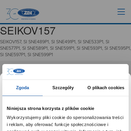
SEIKOV157
SEIKOV157, SI SNE489P1, SI SNE491P1, SI SNE533P1, SI
SNE577P1, SI SNE589P1, SI SNE591P1, SI SNE593P1, SI SNE595P1,
SI SNE597P1, SI SNE599P1
GRUPA ZIBI
Historia
Zgoda
Szczegóły
O plikach cookies
Misja, wizja i wartości Grupy Zibi
Ważne daty
Kariera
Niniejsza strona korzysta z plików cookie
Zgoda na ciasteczka
Wykorzystujemy pliki cookie do spersonalizowania treści
SZANOWNY UŻYTKOWNIKU,
i reklam, aby oferować funkcje społecznościowe i
PRODUKTY