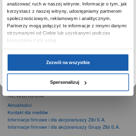
SZANOWNA UŻYTKOWNICZKO
analizować ruch w naszej witrynie. Informacje o tym, jak
PRODUKTY
korzystasz z naszej witryny, udostępniamy partnerom
Używamy plików cookie w celach analitycznych,
Zegarki
społecznościowym, reklamowym i analitycznym.
statystycznych i marketingowych, w tym aby analizować
Instrumenty muzyczne
Partnerzy mogą połączyć te informacje z innymi danymi
ruch w tej witrynie, optymalizować jej działanie oraz
Kalkulatory
zapamiętywać Twoje preferencje.
otrzymanymi od Ciebie lub uzyskanymi podczas
korzystania z ich usług.
SIECI SPRZEDAŻY
Oferta dla firm
DOWIEDZ SIĘ WIĘCEJ
PRZEJDŹ DO SERWISU
Zezwól na wszystkie
Time Trend
Salony muzyczne Riff
Noble Place
Spersonalizuj
NEWSROOM
Aktualności
Kontakt dla mediów
Informacje firmowe i dla akcjonariuszy Zibi S.A.
Informacje firmowe i dla akcjonariuszy Grupy Zibi S.A.