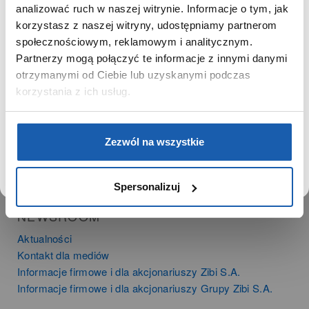
SZANOWNA UŻYTKOWNICZKO
analizować ruch w naszej witrynie. Informacje o tym, jak
PRODUKTY
korzystasz z naszej witryny, udostępniamy partnerom
Używamy plików cookie w celach analitycznych,
Zegarki
społecznościowym, reklamowym i analitycznym.
statystycznych i marketingowych, w tym aby analizować
Instrumenty muzyczne
Partnerzy mogą połączyć te informacje z innymi danymi
ruch w tej witrynie, optymalizować jej działanie oraz
Kalkulatory
zapamiętywać Twoje preferencje.
otrzymanymi od Ciebie lub uzyskanymi podczas
korzystania z ich usług.
SIECI SPRZEDAŻY
Oferta dla firm
DOWIEDZ SIĘ WIĘCEJ
PRZEJDŹ DO SERWISU
Zezwól na wszystkie
Time Trend
Salony muzyczne Riff
Noble Place
Spersonalizuj
NEWSROOM
Aktualności
Kontakt dla mediów
Informacje firmowe i dla akcjonariuszy Zibi S.A.
Informacje firmowe i dla akcjonariuszy Grupy Zibi S.A.