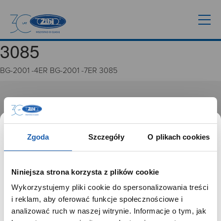
3085
BG-2001 -4ER BG-2001 -7ER 3085
GRUPA ZIBI
Historia
Misja, wizja i wartości Grupy Zibi
Zgoda
Szczegóły
O plikach cookies
Ważne daty
Kariera
Zgoda na ciasteczka
Niniejsza strona korzysta z plików cookie
Wykorzystujemy pliki cookie do spersonalizowania treści
PRODUKTY
SZANOWNY UŻYTKOWNIKU,
i reklam, aby oferować funkcje społecznościowe i
SZANOWNA UŻYTKOWNICZKO
analizować ruch w naszej witrynie. Informacje o tym, jak
Zegarki