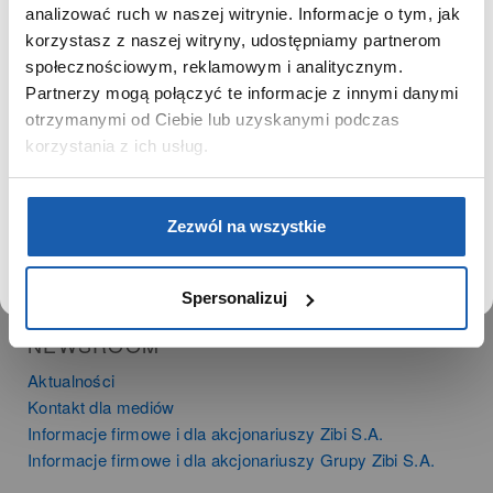
SZANOWNA UŻYTKOWNICZKO
analizować ruch w naszej witrynie. Informacje o tym, jak
PRODUKTY
korzystasz z naszej witryny, udostępniamy partnerom
Używamy plików cookie w celach analitycznych,
Zegarki
społecznościowym, reklamowym i analitycznym.
statystycznych i marketingowych, w tym aby analizować
Instrumenty muzyczne
Partnerzy mogą połączyć te informacje z innymi danymi
ruch w tej witrynie, optymalizować jej działanie oraz
Kalkulatory
zapamiętywać Twoje preferencje.
otrzymanymi od Ciebie lub uzyskanymi podczas
korzystania z ich usług.
SIECI SPRZEDAŻY
Oferta dla firm
DOWIEDZ SIĘ WIĘCEJ
PRZEJDŹ DO SERWISU
Zezwól na wszystkie
Time Trend
Salony muzyczne Riff
Noble Place
Spersonalizuj
NEWSROOM
Aktualności
Kontakt dla mediów
Informacje firmowe i dla akcjonariuszy Zibi S.A.
Informacje firmowe i dla akcjonariuszy Grupy Zibi S.A.