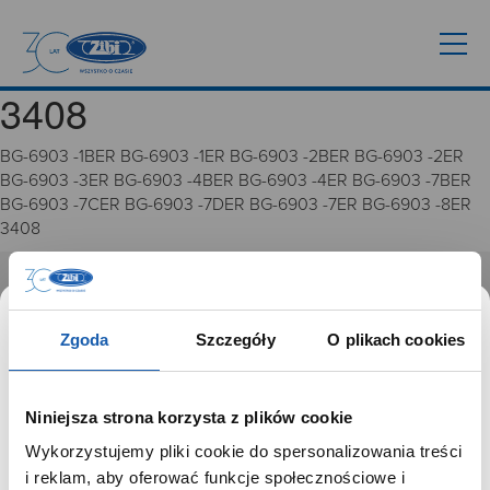
3408
BG-6903 -1BER BG-6903 -1ER BG-6903 -2BER BG-6903 -2ER
BG-6903 -3ER BG-6903 -4BER BG-6903 -4ER BG-6903 -7BER
BG-6903 -7CER BG-6903 -7DER BG-6903 -7ER BG-6903 -8ER
3408
GRUPA ZIBI
Zgoda
Szczegóły
O plikach cookies
Historia
Misja, wizja i wartości Grupy Zibi
Ważne daty
Niniejsza strona korzysta z plików cookie
Kariera
Wykorzystujemy pliki cookie do spersonalizowania treści
Zgoda na ciasteczka
SZANOWNY UŻYTKOWNIKU,
i reklam, aby oferować funkcje społecznościowe i