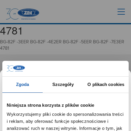
4781
BG-82F -3EER BG-82F -4E2ER BG-82F -5EER BG-82F -7E3ER
4781
GRUPA ZIBI
Historia
Zgoda
Szczegóły
O plikach cookies
Misja, wizja i wartości Grupy Zibi
Ważne daty
Kariera
Niniejsza strona korzysta z plików cookie
Zgoda na ciasteczka
Wykorzystujemy pliki cookie do spersonalizowania treści
SZANOWNY UŻYTKOWNIKU,
i reklam, aby oferować funkcje społecznościowe i
PRODUKTY
SZANOWNA UŻYTKOWNICZKO
analizować ruch w naszej witrynie. Informacje o tym, jak