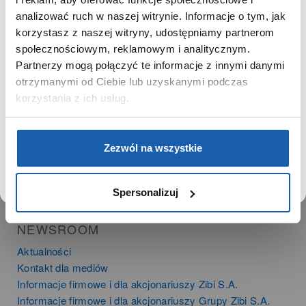
SZANOWNY UŻYTKOWNIKU,
SZANOWNA UŻYTKOWNICZKO
analizować ruch w naszej witrynie. Informacje o tym, jak
PRODUKTY
korzystasz z naszej witryny, udostępniamy partnerom
Używamy plików cookie w celach analitycznych,
społecznościowym, reklamowym i analitycznym.
Zegarki
statystycznych i marketingowych, w tym aby analizować
Partnerzy mogą połączyć te informacje z innymi danymi
Instrumenty muzyczne
ruch w tej witrynie, optymalizować jej działanie oraz
zapamiętywać Twoje preferencje.
otrzymanymi od Ciebie lub uzyskanymi podczas
Kalkulatory
korzystania z ich usług.
SIECI SPRZEDAŻY
DOWIEDZ SIĘ WIĘCEJ
PRZEJDŹ DO SERWISU
Oferta dla firm
Zezwól na wszystkie
Time Trend
Salony muzyczne Riff
Noble Place
Spersonalizuj
NEWSROOM
Aktualności
Kontakt dla mediów
Informacje firmowe i dla akcjonariuszy Zibi S.A.
Informacje firmowe i dla akcjonariuszy Grupy Zibi S.A.