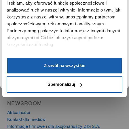
Zgoda na ciasteczka
SZANOWNY UŻYTKOWNIKU,
i reklam, aby oferować funkcje społecznościowe i
SZANOWNA UŻYTKOWNICZKO
analizować ruch w naszej witrynie. Informacje o tym, jak
korzystasz z naszej witryny, udostępniamy partnerom
PRODUKTY
Używamy plików cookie w celach analitycznych,
społecznościowym, reklamowym i analitycznym.
statystycznych i marketingowych, w tym aby analizować
Zegarki
Partnerzy mogą połączyć te informacje z innymi danymi
ruch w tej witrynie, optymalizować jej działanie oraz
Instrumenty muzyczne
zapamiętywać Twoje preferencje.
otrzymanymi od Ciebie lub uzyskanymi podczas
Kalkulatory
korzystania z ich usług.
SIECI SPRZEDAŻY
DOWIEDZ SIĘ WIĘCEJ
PRZEJDŹ DO SERWISU
Zezwól na wszystkie
Oferta dla firm
Time Trend
Salony muzyczne Riff
Spersonalizuj
Noble Place
NEWSROOM
Aktualności
Kontakt dla mediów
Informacje firmowe i dla akcjonariuszy Zibi S.A.