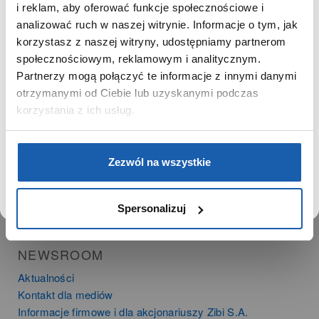
Zgoda na ciasteczka
SZANOWNY UŻYTKOWNIKU,
i reklam, aby oferować funkcje społecznościowe i
SZANOWNA UŻYTKOWNICZKO
analizować ruch w naszej witrynie. Informacje o tym, jak
korzystasz z naszej witryny, udostępniamy partnerom
PRODUKTY
Używamy plików cookie w celach analitycznych,
społecznościowym, reklamowym i analitycznym.
statystycznych i marketingowych, w tym aby analizować
Zegarki
Partnerzy mogą połączyć te informacje z innymi danymi
ruch w tej witrynie, optymalizować jej działanie oraz
Instrumenty muzyczne
zapamiętywać Twoje preferencje.
otrzymanymi od Ciebie lub uzyskanymi podczas
Kalkulatory
korzystania z ich usług.
SIECI SPRZEDAŻY
DOWIEDZ SIĘ WIĘCEJ
PRZEJDŹ DO SERWISU
Zezwól na wszystkie
Oferta dla firm
Time Trend
Salony muzyczne Riff
Spersonalizuj
Noble Place
NEWSROOM
Aktualności
Kontakt dla mediów
Informacje firmowe i dla akcjonariuszy Zibi S.A.