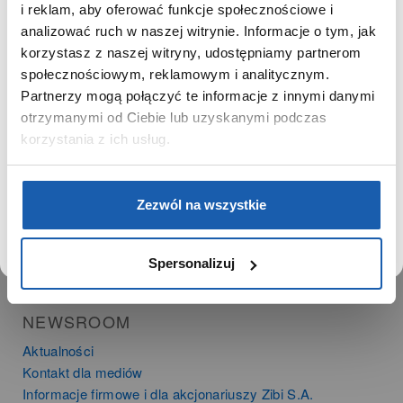
Zgoda na ciasteczka
SZANOWNY UŻYTKOWNIKU,
i reklam, aby oferować funkcje społecznościowe i
SZANOWNA UŻYTKOWNICZKO
analizować ruch w naszej witrynie. Informacje o tym, jak
korzystasz z naszej witryny, udostępniamy partnerom
PRODUKTY
Używamy plików cookie w celach analitycznych,
społecznościowym, reklamowym i analitycznym.
statystycznych i marketingowych, w tym aby analizować
Zegarki
Partnerzy mogą połączyć te informacje z innymi danymi
ruch w tej witrynie, optymalizować jej działanie oraz
Instrumenty muzyczne
zapamiętywać Twoje preferencje.
otrzymanymi od Ciebie lub uzyskanymi podczas
Kalkulatory
korzystania z ich usług.
SIECI SPRZEDAŻY
DOWIEDZ SIĘ WIĘCEJ
PRZEJDŹ DO SERWISU
Zezwól na wszystkie
Oferta dla firm
Time Trend
Salony muzyczne Riff
Spersonalizuj
Noble Place
NEWSROOM
Aktualności
Kontakt dla mediów
Informacje firmowe i dla akcjonariuszy Zibi S.A.