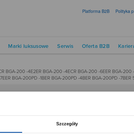
Platforma B2B
Polityka 
Marki luksusowe
Serwis
Oferta B2B
Karier
CR BGA-200 -4E2ER BGA-200 -4ECR BGA-200 -6EER BGA-200 
-7EER BGA-200PD -1BER BGA-200PD -4BER BGA-200PD -7BER 
DUKTY
SIECI SPRZEDAŻY
Oferta dla firm
Szczegóły
menty muzyczne
Time Trend
tory
Salony muzyczne Riff