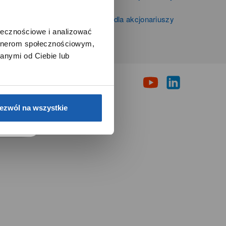
Zibi S.A.
Informacje firmowe i dla akcjonariuszy
Grupy Zibi S.A.
ołecznościowe i analizować
artnerom społecznościowym,
i
anymi od Ciebie lub
e.
ezwól na wszystkie