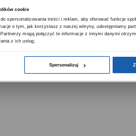
Noble Place
 plików cookie
SZANOWNY UŻYTKOWNIKU,
do spersonalizowania treści i reklam, aby oferować funkcje sp
SZANOWNA UŻYTKOWNICZKO
ormacje o tym, jak korzystasz z naszej witryny, udostępniamy p
Używamy plików cookie w celach analitycznych, statystycznych 
Partnerzy mogą połączyć te informacje z innymi danymi otrzym
marketingowych, w tym aby analizować ruch w tej witrynie,
nia z ich usług.
ptymalizować jej działanie oraz zapamiętywać Twoje preferencj
trzeżone.
DOWIEDZ SIĘ WIĘCEJ
PRZEJDŹ DO SERWISU
Spersonalizuj
Z