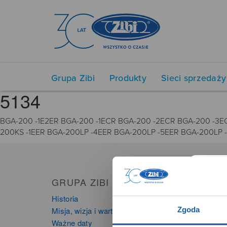
Grupa Zibi
Produkty
Sieci sprzedaży
5134
BGA-200 -1E2ER BGA-200 -1ECR BGA-200 -2ECR BGA-200 -3E
200KS -1EER BGA-200LP -4EER BGA-200LP -5EER BGA-200LP 
GRUPA ZIBI
PRO
Historia
Zegarki
Zgoda
Misja, wizja i wartości Grupy Zibi
Instru
Ważne daty
Kalkula