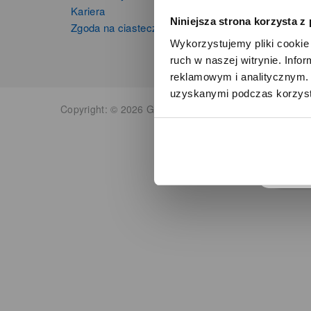
Kariera
Niniejsza strona korzysta z
Zgoda na ciasteczka
Wykorzystujemy pliki cookie 
ruch w naszej witrynie. Inf
reklamowym i analitycznym. 
uzyskanymi podczas korzysta
o
Copyright: © 2026 Grupa Zibi S.A. Wszelkie prawa zas