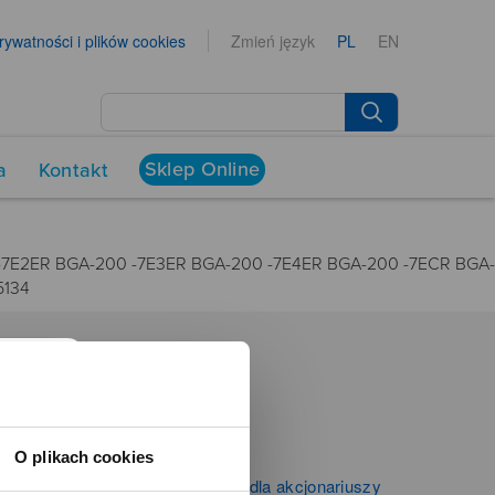
prywatności i plików cookies
Zmień język
PL
EN
Sklep Online
a
Kontakt
-7E2ER BGA-200 -7E3ER BGA-200 -7E4ER BGA-200 -7ECR BGA-
5134
NEWSROOM
Aktualności
O plikach cookies
Kontakt dla mediów
Informacje firmowe i dla akcjonariuszy