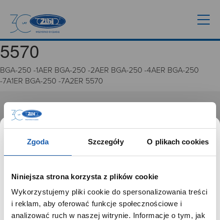
5570
BGA-250 -1AER BGA-250 -2AER BGA-250 -4AER BGA-250
-7A1ER BGA-250 -7A2ER 5570
GRUPA ZIBI
Historia
Zgoda
Szczegóły
O plikach cookies
Misja, wizja i wartości Grupy Zibi
Ważne daty
Kariera
Niniejsza strona korzysta z plików cookie
Zgoda na ciasteczka
Wykorzystujemy pliki cookie do spersonalizowania treści
SZANOWNY UŻYTKOWNIKU,
i reklam, aby oferować funkcje społecznościowe i
PRODUKTY
SZANOWNA UŻYTKOWNICZKO
analizować ruch w naszej witrynie. Informacje o tym, jak