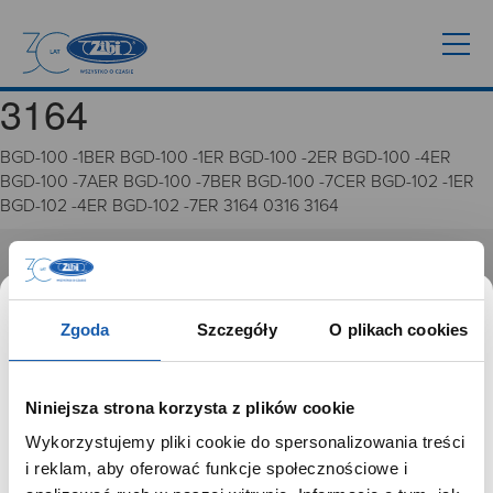
3164
BGD-100 -1BER BGD-100 -1ER BGD-100 -2ER BGD-100 -4ER
BGD-100 -7AER BGD-100 -7BER BGD-100 -7CER BGD-102 -1ER
BGD-102 -4ER BGD-102 -7ER 3164 0316 3164
GRUPA ZIBI
Historia
Zgoda
Szczegóły
O plikach cookies
Misja, wizja i wartości Grupy Zibi
Ważne daty
Kariera
Niniejsza strona korzysta z plików cookie
Zgoda na ciasteczka
Wykorzystujemy pliki cookie do spersonalizowania treści
SZANOWNY UŻYTKOWNIKU,
i reklam, aby oferować funkcje społecznościowe i
PRODUKTY