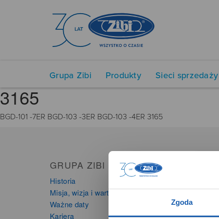
Grupa Zibi
Produkty
Sieci sprzedaży
3165
BGD-101 -7ER BGD-103 -3ER BGD-103 -4ER 3165
GRUPA ZIBI
PRO
Historia
Zegarki
Misja, wizja i wartości Grupy Zibi
Instru
Zgoda
Ważne daty
Kalkula
Kariera