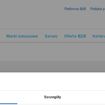
Platforma B2B
Polityka 
Marki luksusowe
Serwis
Oferta B2B
Karier
DUKTY
SIECI SPRZEDAŻY
Oferta dla firm
menty muzyczne
Time Trend
Szczegóły
tory
Salony muzyczne Riff
Noble Place