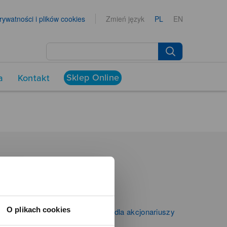
prywatności i plików cookies
Zmień język
PL
EN
Sklep Online
a
Kontakt
NEWSROOM
Aktualności
Kontakt dla mediów
O plikach cookies
Informacje firmowe i dla akcjonariuszy
Zibi S.A.