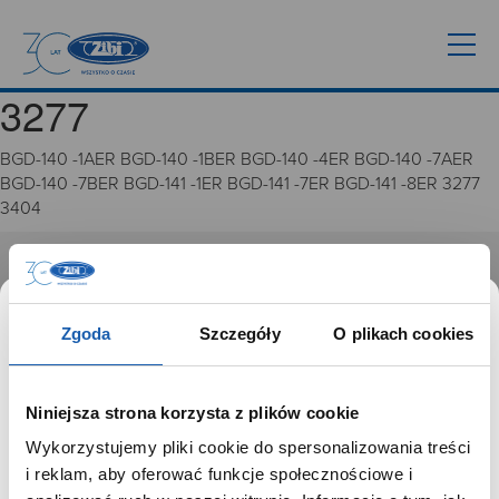
3277
BGD-140 -1AER BGD-140 -1BER BGD-140 -4ER BGD-140 -7AER
BGD-140 -7BER BGD-141 -1ER BGD-141 -7ER BGD-141 -8ER 3277
3404
GRUPA ZIBI
Historia
Zgoda
Szczegóły
O plikach cookies
Misja, wizja i wartości Grupy Zibi
Ważne daty
Kariera
Niniejsza strona korzysta z plików cookie
Zgoda na ciasteczka
Wykorzystujemy pliki cookie do spersonalizowania treści
SZANOWNY UŻYTKOWNIKU,
i reklam, aby oferować funkcje społecznościowe i
PRODUKTY