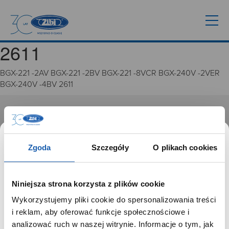
2611
BGX-221 -2AV BGX-221 -2BV BGX-221 -8VCR BGX-240V -2VER
BGX-240V -4BV 2611
GRUPA ZIBI
Historia
Zgoda
Szczegóły
O plikach cookies
Misja, wizja i wartości Grupy Zibi
Ważne daty
Kariera
Niniejsza strona korzysta z plików cookie
Zgoda na ciasteczka
Wykorzystujemy pliki cookie do spersonalizowania treści
SZANOWNY UŻYTKOWNIKU,
i reklam, aby oferować funkcje społecznościowe i
PRODUKTY
SZANOWNA UŻYTKOWNICZKO
analizować ruch w naszej witrynie. Informacje o tym, jak