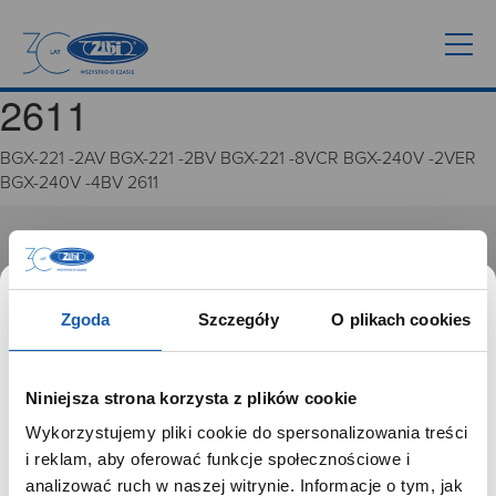
2611
BGX-221 -2AV BGX-221 -2BV BGX-221 -8VCR BGX-240V -2VER
BGX-240V -4BV 2611
GRUPA ZIBI
Historia
Zgoda
Szczegóły
O plikach cookies
Misja, wizja i wartości Grupy Zibi
Ważne daty
Kariera
Niniejsza strona korzysta z plików cookie
Zgoda na ciasteczka
Wykorzystujemy pliki cookie do spersonalizowania treści
SZANOWNY UŻYTKOWNIKU,
i reklam, aby oferować funkcje społecznościowe i
PRODUKTY
SZANOWNA UŻYTKOWNICZKO
analizować ruch w naszej witrynie. Informacje o tym, jak