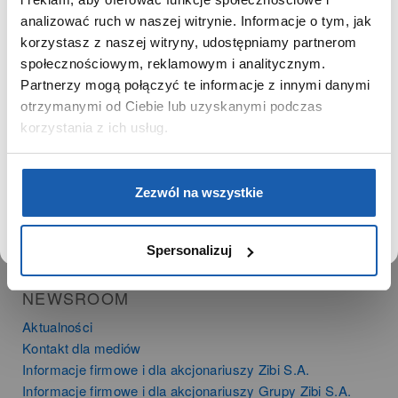
SZANOWNY UŻYTKOWNIKU,
SZANOWNA UŻYTKOWNICZKO
analizować ruch w naszej witrynie. Informacje o tym, jak
PRODUKTY
korzystasz z naszej witryny, udostępniamy partnerom
Używamy plików cookie w celach analitycznych,
społecznościowym, reklamowym i analitycznym.
Zegarki
statystycznych i marketingowych, w tym aby analizować
Partnerzy mogą połączyć te informacje z innymi danymi
Instrumenty muzyczne
ruch w tej witrynie, optymalizować jej działanie oraz
zapamiętywać Twoje preferencje.
otrzymanymi od Ciebie lub uzyskanymi podczas
Kalkulatory
korzystania z ich usług.
SIECI SPRZEDAŻY
DOWIEDZ SIĘ WIĘCEJ
PRZEJDŹ DO SERWISU
Oferta dla firm
Zezwól na wszystkie
Time Trend
Salony muzyczne Riff
Noble Place
Spersonalizuj
NEWSROOM
Aktualności
Kontakt dla mediów
Informacje firmowe i dla akcjonariuszy Zibi S.A.
Informacje firmowe i dla akcjonariuszy Grupy Zibi S.A.