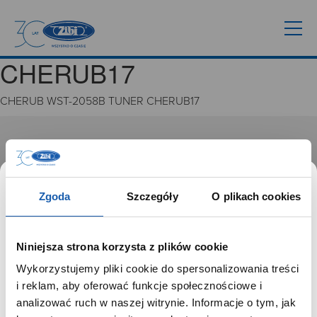
CHERUB17
CHERUB WST-2058B TUNER CHERUB17
GRUPA ZIBI
Historia
Misja, wizja i wartości Grupy Zibi
Zgoda
Szczegóły
O plikach cookies
Ważne daty
Kariera
Zgoda na ciasteczka
Niniejsza strona korzysta z plików cookie
Wykorzystujemy pliki cookie do spersonalizowania treści
PRODUKTY
SZANOWNY UŻYTKOWNIKU,
i reklam, aby oferować funkcje społecznościowe i
SZANOWNA UŻYTKOWNICZKO
analizować ruch w naszej witrynie. Informacje o tym, jak
Zegarki