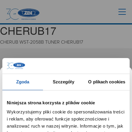
CHERUB17
CHERUB WST-2058B TUNER CHERUB17
GRUPA ZIBI
Historia
Misja, wizja i wartości Grupy Zibi
Zgoda
Szczegóły
O plikach cookies
Ważne daty
Kariera
Zgoda na ciasteczka
Niniejsza strona korzysta z plików cookie
Wykorzystujemy pliki cookie do spersonalizowania treści
PRODUKTY
SZANOWNY UŻYTKOWNIKU,
i reklam, aby oferować funkcje społecznościowe i
SZANOWNA UŻYTKOWNICZKO
analizować ruch w naszej witrynie. Informacje o tym, jak
Zegarki