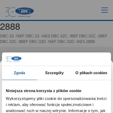
2888
DBC-32 -1AEF DBC-32 -1AES DBC-32C -1BEF DBC-32C -3BEF
DBC-32C -8BEF DBC-32D -1AEF DBC-32D -1AES 2888
GRUPA ZIBI
Historia
Zgoda
Szczegóły
O plikach cookies
Misja, wizja i wartości Grupy Zibi
Ważne daty
Kariera
Niniejsza strona korzysta z plików cookie
Zgoda na ciasteczka
Wykorzystujemy pliki cookie do spersonalizowania treści
SZANOWNY UŻYTKOWNIKU,
i reklam, aby oferować funkcje społecznościowe i
PRODUKTY
SZANOWNA UŻYTKOWNICZKO
analizować ruch w naszej witrynie. Informacje o tym, jak