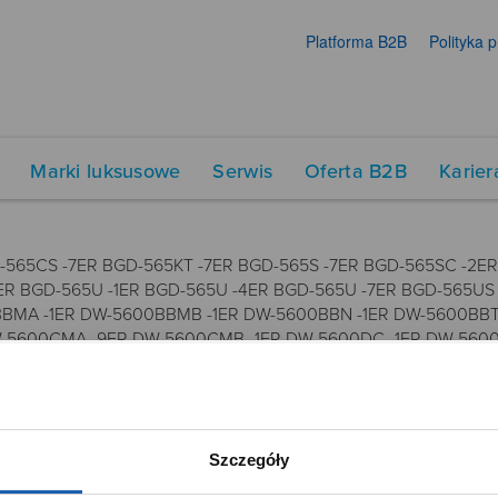
Platforma B2B
Polityka 
Marki luksusowe
Serwis
Oferta B2B
Karier
D-565CS -7ER BGD-565KT -7ER BGD-565S -7ER BGD-565SC -2E
ER BGD-565U -1ER BGD-565U -4ER BGD-565U -7ER BGD-565US
BMA -1ER DW-5600BBMB -1ER DW-5600BBN -1ER DW-5600BBT
-5600CMA -9ER DW-5600CMB -1ER DW-5600DC -1ER DW-5600D
W-5600GRLZN -7ER DW-5600GU -7ER DW-5600HDR -1ER DW-5
 -8ER DW-5600M -2ER DW-5600M -3ER DW-5600M -4ER DW-5
W-5600PGW -7ER DW-5600REC -9ER DW-5600SB -2ER DW-5600
SLC -9ER DW-5600SLG -7DR DW-5600SMB -4ER DW-5600SN -1
Szczegóły
S -1ER DW-5600WM -5ER DW-5610DN -9ER DW-5610SU -3ER D
W-5700SF -1ER DW-5700SLG -7DR DW-5735D -1BER DW-5750E 