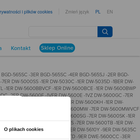
prywatności i plików cookies
Zmień język
PL
EN
Sklep Online
a
Kontakt
R BGD-565SC -3ER BGD-565SC -4ER BGD-565SJ -2ER BGD-
 -7ER DW-5000SS -1ER DW-5030C -1ER DW-5035D -1BER DW-
L -1ER DW-5600BBVCF -1ER DW-5600BCE -1ER DW-5600BWP
C -2ER DW-5600E -1VER DW-5600E -1VZ DW-5600GC -7ER
600HR -1ER DW-5600HRGRZ -1ER DW-5600KH -1ER DW-
600M -8ER DW-5600MT -1ER DW-5600MW -7ER DW-5600MWVCF
SB -3ER DW-5600SB -4ER DW-5600SG -7ER DW-5600SK -1ER
ER DW-5600SR -1ER DW-5600SRS -7ER DW-5600TB -1ER DW-
O plikach cookies
W-5610SU -8ER DW-5610SUS -5ER DW-5610Y -9ER DW-5635C
-1BER DW-5750E -1ER DW-5900TD -9ER DWE-5600CC -3ER