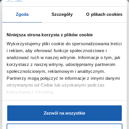
6900SN -7ER DW-6900TD -4ER DW-6900WW -7ER DW-6900Y
-9ER DW-6900ZB -2ER DW-6900ZB -3ER DW-6900ZB -8ER DW-
6900ZB -9ER DW-6901UD -3ER DW-6930A -4ER DW-6930C
Zgoda
Szczegóły
O plikach cookies
-1ER DW-6930D -1ER DW-6935C -4ER DW-6940RX -7ER GM-
6900 -1ER GM-6900B -4ER GM-6900BAPE -1ER GM-6900G
-9ER GM-6900GDA -9ER GM-6900SCM -1ER GM-6900SG -9ER
Niniejsza strona korzysta z plików cookie
MTP-1372L -9BVEF 1289 3230 3530 3230 5340
Wykorzystujemy pliki cookie do spersonalizowania treści
SZANOWNY UŻYTKOWNIKU,
i reklam, aby oferować funkcje społecznościowe i
SZANOWNA UŻYTKOWNICZKO
analizować ruch w naszej witrynie. Informacje o tym, jak
GRUPA ZIBI
korzystasz z naszej witryny, udostępniamy partnerom
Używamy plików cookie w celach analitycznych,
Historia
społecznościowym, reklamowym i analitycznym.
statystycznych i marketingowych, w tym aby analizować
Misja, wizja i wartości Grupy Zibi
Partnerzy mogą połączyć te informacje z innymi danymi
ruch w tej witrynie, optymalizować jej działanie oraz
Ważne daty
zapamiętywać Twoje preferencje.
otrzymanymi od Ciebie lub uzyskanymi podczas
Kariera
korzystania z ich usług.
Zgoda na ciasteczka
DOWIEDZ SIĘ WIĘCEJ
PRZEJDŹ DO SERWISU
PRODUKTY
Zezwól na wszystkie
Zegarki