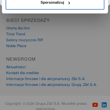
Instrumenty muzyczne
Spersonalizuj
Kalkulatory
SIECI SPRZEDAŻY
Oferta dla firm
Time Trend
Salony muzyczne Riff
Noble Place
NEWSROOM
Aktualności
Kontakt dla mediów
Informacje firmowe i dla akcjonariuszy Zibi S.A.
Informacje firmowe i dla akcjonariuszy Grupy Zibi S.A.
Copyright: © 2026 Grupa Zibi S.A. Wszelkie prawa
zastrzeżone.