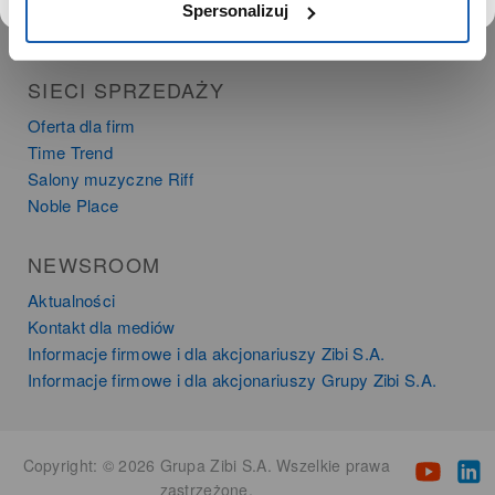
Instrumenty muzyczne
Spersonalizuj
Kalkulatory
SIECI SPRZEDAŻY
Oferta dla firm
Time Trend
Salony muzyczne Riff
Noble Place
NEWSROOM
Aktualności
Kontakt dla mediów
Informacje firmowe i dla akcjonariuszy Zibi S.A.
Informacje firmowe i dla akcjonariuszy Grupy Zibi S.A.
Copyright: © 2026 Grupa Zibi S.A. Wszelkie prawa
zastrzeżone.