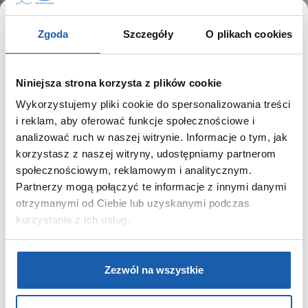
6900SN -7ER DW-6900TD -4ER DW-6900WW -7ER DW-6900Y
-9ER DW-6900ZB -2ER DW-6900ZB -3ER DW-6900ZB -8ER DW-
6900ZB -9ER DW-6901UD -3ER DW-6930A -4ER DW-6930C
Zgoda
Szczegóły
O plikach cookies
-1ER DW-6930D -1ER DW-6935C -4ER DW-6940RX -7ER GM-
6900 -1ER GM-6900B -4ER GM-6900BAPE -1ER GM-6900G
-9ER GM-6900GDA -9ER GM-6900SCM -1ER GM-6900SG -9ER
Niniejsza strona korzysta z plików cookie
MTP-1372L -9BVEF 1289 3230 3530 3230 5340
Wykorzystujemy pliki cookie do spersonalizowania treści
SZANOWNY UŻYTKOWNIKU,
i reklam, aby oferować funkcje społecznościowe i
SZANOWNA UŻYTKOWNICZKO
analizować ruch w naszej witrynie. Informacje o tym, jak
GRUPA ZIBI
korzystasz z naszej witryny, udostępniamy partnerom
Używamy plików cookie w celach analitycznych,
Historia
społecznościowym, reklamowym i analitycznym.
statystycznych i marketingowych, w tym aby analizować
Misja, wizja i wartości Grupy Zibi
Partnerzy mogą połączyć te informacje z innymi danymi
ruch w tej witrynie, optymalizować jej działanie oraz
Ważne daty
zapamiętywać Twoje preferencje.
otrzymanymi od Ciebie lub uzyskanymi podczas
Kariera
korzystania z ich usług.
Zgoda na ciasteczka
DOWIEDZ SIĘ WIĘCEJ
PRZEJDŹ DO SERWISU
PRODUKTY
Zezwól na wszystkie
Zegarki