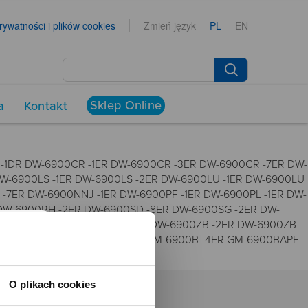
prywatności i plików cookies
Zmień język
PL
EN
Sklep Online
a
Kontakt
-1DR DW-6900CR -1ER DW-6900CR -3ER DW-6900CR -7ER DW-
-6900LS -1ER DW-6900LS -2ER DW-6900LU -1ER DW-6900LU
7ER DW-6900NNJ -1ER DW-6900PF -1ER DW-6900PL -1ER DW-
 DW-6900RH -2ER DW-6900SD -8ER DW-6900SG -2ER DW-
-6900WW -7ER DW-6900Y -9ER DW-6900ZB -2ER DW-6900ZB
W-6940RX -7ER GM-6900 -1ER GM-6900B -4ER GM-6900BAPE
O plikach cookies