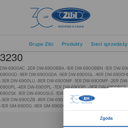
Grupa Zibi
Produkty
Sieci sprzedaży
3230
DW-6900AC -2ER DW-6900BBA -1ER DW-6900BBN -1ER DW-69
6900GD -9ER DW-6900GDA -9ER DW-6900GL -4ER DW-6900HD
-3ER DW-6900LU -8ER DW-6900MF -1ER DW-6900MF -2ER DW-
6900PL -4ER DW-6900PL -7ER DW-6900PL -9ER DW-6900RCS
6900SK -1ER DW-6900SLG -1DR DW-6900SN -1ER DW-6900SN
-3ER DW-6900ZB -8ER DW-6900ZB -9ER DW-6901UD -3ER DW-
-1ER GM-6900G -9ER GM-6900GDA -9ER GM-6900SCM -1ER GM-
Zgoda