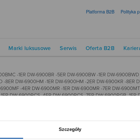
Platforma B2B
Polityka 
Marki luksusowe
Serwis
Oferta B2B
Karier
00BMC -1ER DW-6900BR -5ER DW-6900BW -1ER DW-6900BWD 
 -8ER DW-6900HM -1ER DW-6900HM -2ER DW-6900KR -8ER DW
6900MF -4ER DW-6900MR -1ER DW-6900MR -7ER DW-6900MT -
 -1ER DW-6900RCS -4ER DW-6900RCS -7ER DW-6900RGB -1ER
 -3ER DW-6900SN -4ER DW-6900SN -7ER DW-6900TD -4ER DW
6930A -4ER DW-6930C -1ER DW-6930D -1ER DW-6935C -4ER D
6900SG -9ER MTP-1372L -9BVEF 1289 3230 3530 3230 5340
Szczegóły