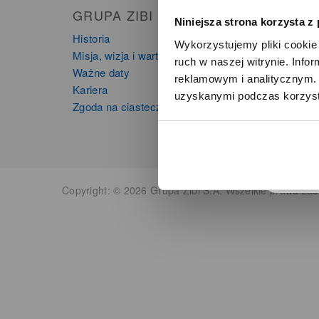
GRUPA ZIBI
PRO
Niniejsza strona korzysta z
Historia
Zegarki
Wykorzystujemy pliki cookie 
Misja, wizja i wartości Grupy Zibi
Instru
ruch w naszej witrynie. Inf
Ważne daty
Kalkula
reklamowym i analitycznym. 
Kariera
uzyskanymi podczas korzysta
o
Zgoda na ciasteczka
Copyright: © 2026 Grupa Zibi S.A. Wszelkie prawa zas