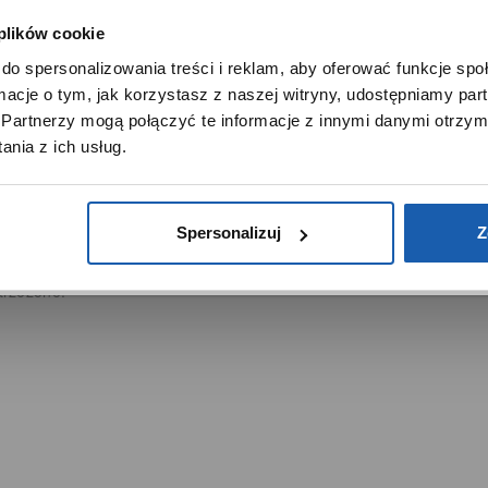
DUKTY
SIECI SPRZEDAŻY
 plików cookie
SZANOWNY UŻYTKOWNIKU,
Oferta dla firm
do spersonalizowania treści i reklam, aby oferować funkcje sp
SZANOWNA UŻYTKOWNICZKO
menty muzyczne
Time Trend
ormacje o tym, jak korzystasz z naszej witryny, udostępniamy p
tory
Salony muzyczne Riff
Używamy plików cookie w celach analitycznych, statystycznych 
Partnerzy mogą połączyć te informacje z innymi danymi otrzym
marketingowych, w tym aby analizować ruch w tej witrynie,
Noble Place
nia z ich usług.
ptymalizować jej działanie oraz zapamiętywać Twoje preferencj
DOWIEDZ SIĘ WIĘCEJ
PRZEJDŹ DO SERWISU
Spersonalizuj
Z
trzeżone.