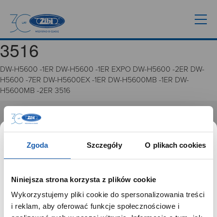
3516
DW-H5600 -1ER DW-H5600 -1ER EXPO DW-H5600 -2ER DW-
H5600 -7ER DW-H5600EX -1ER DW-H5600MB -1ER DW-
H5600MB -2ER 3516
GRUPA ZIBI
Historia
Zgoda
Szczegóły
O plikach cookies
Misja, wizja i wartości Grupy Zibi
Ważne daty
Kariera
Niniejsza strona korzysta z plików cookie
Zgoda na ciasteczka
Wykorzystujemy pliki cookie do spersonalizowania treści
SZANOWNY UŻYTKOWNIKU,
i reklam, aby oferować funkcje społecznościowe i
PRODUKTY