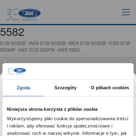
5582
ECB-900DB -1AER ECB-900DB -1BER ECB-900DB -1CER ECB-
900MP -1AEF ECB-900PB -1AER 5582
GRUPA ZIBI
Historia
Zgoda
Szczegóły
O plikach cookies
Misja, wizja i wartości Grupy Zibi
Ważne daty
Kariera
Niniejsza strona korzysta z plików cookie
Zgoda na ciasteczka
Wykorzystujemy pliki cookie do spersonalizowania treści
SZANOWNY UŻYTKOWNIKU,
i reklam, aby oferować funkcje społecznościowe i
PRODUKTY
SZANOWNA UŻYTKOWNICZKO
analizować ruch w naszej witrynie. Informacje o tym, jak