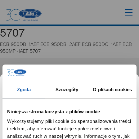
5707
ECB-950DB -1AEF ECB-950DB -2AEF ECB-950DC -1AEF ECB-
950MP -1AEF 5707
GRUPA ZIBI
Historia
Zgoda
Szczegóły
O plikach cookies
Misja, wizja i wartości Grupy Zibi
Ważne daty
Kariera
Niniejsza strona korzysta z plików cookie
Zgoda na ciasteczka
Wykorzystujemy pliki cookie do spersonalizowania treści
SZANOWNY UŻYTKOWNIKU,
i reklam, aby oferować funkcje społecznościowe i
PRODUKTY
SZANOWNA UŻYTKOWNICZKO
analizować ruch w naszej witrynie. Informacje o tym, jak